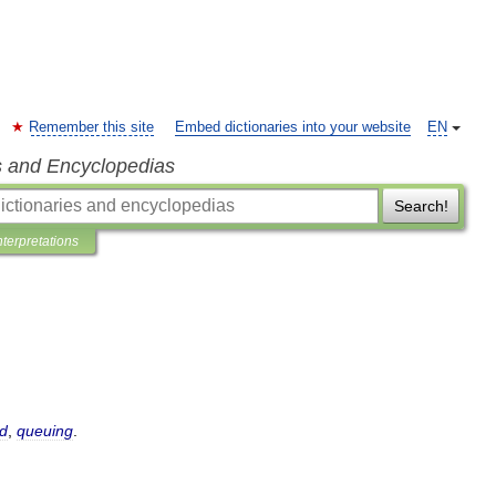
Remember this site
Embed dictionaries into your website
EN
s and Encyclopedias
Search!
nterpretations
d
,
queuing
.