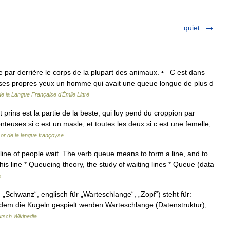
quiet
e par derrière le corps de la plupart des animaux. • C est dans
de ses propres yeux un homme qui avait une queue longue de plus d
de la Langue Française d'Émile Littré
ins est la partie de la beste, qui luy pend du croppion par
onteuses si c est un masle, et toutes les deux si c est une femelle,
or de la langue françoyse
ne of people wait. The verb queue means to form a line, and to
his line * Queueing theory, the study of waiting lines * Queue (data
a
, „Schwanz“, englisch für „Warteschlange“, „Zopf“) steht für:
it dem die Kugeln gespielt werden Warteschlange (Datenstruktur),
tsch Wikipedia