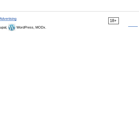
Advertising
18+
upal,
WordPress, MODx.