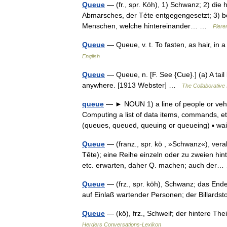
Queue
— (fr., spr. Köh), 1) Schwanz; 2) die 
Abmarsches, der Téte entgegengesetzt; 3) be
Menschen, welche hintereinander… …
Piere
Queue
— Queue, v. t. To fasten, as hair, i
English
Queue
— Queue, n. [F. See {Cue}.] (a) A tail l
anywhere. [1913 Webster] …
The Collaborative 
queue
— ► NOUN 1) a line of people or vehicl
Computing a list of data items, commands, etc
(queues, queued, queuing or queueing) ▪ w
Queue
— (franz., spr. kö , »Schwanz«), ver
Tête); eine Reihe einzeln oder zu zweien hi
etc. erwarten, daher Q. machen; auch de
Queue
— (frz., spr. köh), Schwanz; das Ende
auf Einlaß wartender Personen; der Billards
Queue
— (kö), frz., Schweif; der hintere Th
Herders Conversations-Lexikon