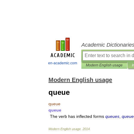
Academic Dictionarie
en-academic.com
Modern English usage
I
Modern English usage
queue
queue
queue
The
verb
has
inflected
forms
queues
,
queue
Modern
English
usage
.
2014
.