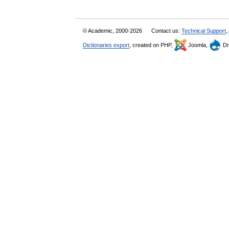
© Academic, 2000-2026
Contact us:
Technical Support
,
Dictionaries export
, created on PHP,
Joomla,
Dr