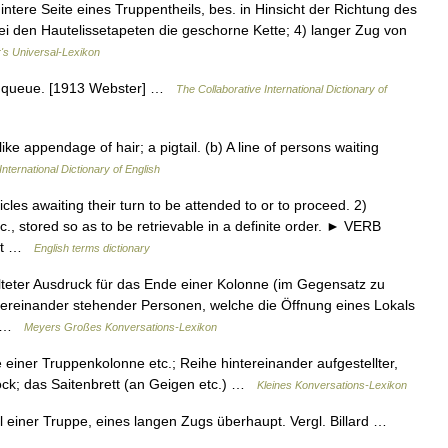
hintere Seite eines Truppentheils, bes. in Hinsicht der Richtung des
i den Hautelissetapeten die geschorne Kette; 4) langer Zug von
r's Universal-Lexikon
n a queue. [1913 Webster] …
The Collaborative International Dictionary of
ike appendage of hair; a pigtail. (b) A line of persons waiting
International Dictionary of English
es awaiting their turn to be attended to or to proceed. 2)
., stored so as to be retrievable in a definite order. ► VERB
ait …
English terms dictionary
alteter Ausdruck für das Ende einer Kolonne (im Gegensatz zu
ntereinander stehender Personen, welche die Öffnung eines Lokals
r… …
Meyers Großes Konversations-Lexikon
 einer Truppenkolonne etc.; Reihe hintereinander aufgestellter,
tock; das Saitenbrett (an Geigen etc.) …
Kleines Konversations-Lexikon
eil einer Truppe, eines langen Zugs überhaupt. Vergl. Billard …