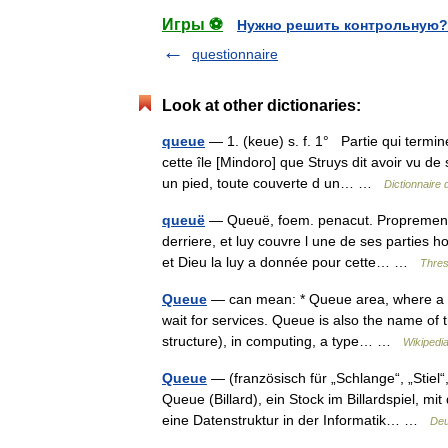
Игры ⚽
Нужно решить контрольную?
questionnaire
Look at other dictionaries:
queue
— 1. (keue) s. f. 1° Partie qui termin
cette île [Mindoro] que Struys dit avoir vu 
un pied, toute couverte d un… …
Dictionnaire 
queuë
— Queuë, foem. penacut. Proprement pr
derriere, et luy couvre l une de ses parties h
et Dieu la luy a donnée pour cette… …
Thres
Queue
— can mean: * Queue area, where a li
wait for services. Queue is also the name of t
structure), in computing, a type… …
Wikipedi
Queue
— (französisch für „Schlange“, „Stiel“
Queue (Billard), ein Stock im Billardspiel, m
eine Datenstruktur in der Informatik… …
Deu